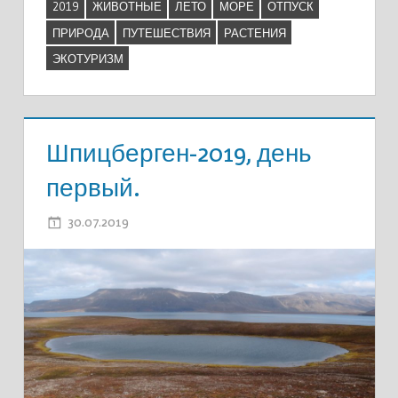
2019
ЖИВОТНЫЕ
ЛЕТО
МОРЕ
ОТПУСК
ПРИРОДА
ПУТЕШЕСТВИЯ
РАСТЕНИЯ
ЭКОТУРИЗМ
Шпицберген-2019, день
первый.
30.07.2019
ADMIN