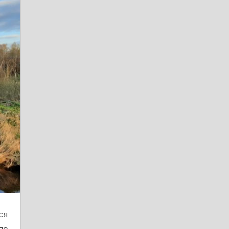
ся
по