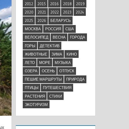
2012
2015
2016
2018
2019
2020
2021
2022
2023
2024
2025
2026
БЕЛАРУСЬ
МОСКВА
РОССИЯ
США
ВЕЛОСИПЕД
ВЕСНА
ГОРОДА
ГОРЫ
ДЕТЕКТИВ
ЖИВОТНЫЕ
ЗИМА
КИНО
ЛЕТО
МОРЕ
МУЗЫКА
ОЗЕРА
ОСЕНЬ
ОТПУСК
ПЕШИЕ МАРШРУТЫ
ПРИРОДА
ПТИЦЫ
ПУТЕШЕСТВИЯ
РАСТЕНИЯ
СТИХИ
ЭКОТУРИЗМ
ых