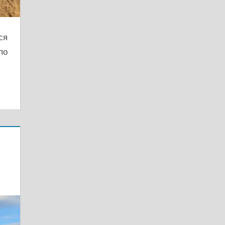
ся
по