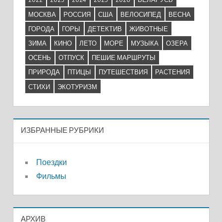
МОСКВА
РОССИЯ
США
ВЕЛОСИПЕД
ВЕСНА
ГОРОДА
ГОРЫ
ДЕТЕКТИВ
ЖИВОТНЫЕ
ЗИМА
КИНО
ЛЕТО
МОРЕ
МУЗЫКА
ОЗЕРА
ОСЕНЬ
ОТПУСК
ПЕШИЕ МАРШРУТЫ
ПРИРОДА
ПТИЦЫ
ПУТЕШЕСТВИЯ
РАСТЕНИЯ
СТИХИ
ЭКОТУРИЗМ
ИЗБРАННЫЕ РУБРИКИ
Поездки
Фильмы
АРХИВ