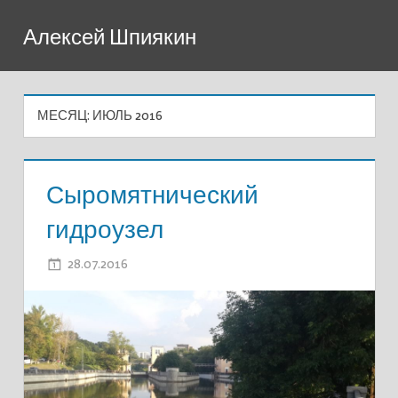
Перейти
Алексей Шпиякин
к
содержимому
МЕСЯЦ:
ИЮЛЬ 2016
Сыромятнический
гидроузел
28.07.2016
ADMIN