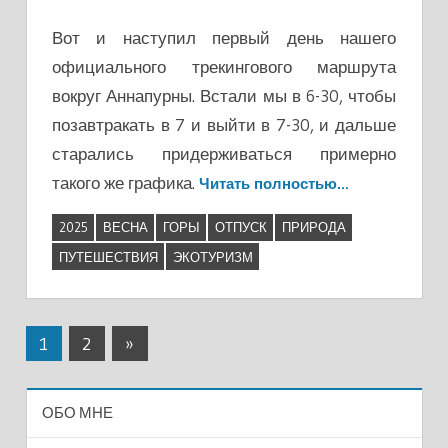
Вот и наступил первый день нашего
официального трекингового маршрута
вокруг Аннапурны. Встали мы в 6-30, чтобы
позавтракать в 7 и выйти в 7-30, и дальше
старались придерживаться примерно
такого же графика.
Читать полностью…
2025
ВЕСНА
ГОРЫ
ОТПУСК
ПРИРОДА
ПУТЕШЕСТВИЯ
ЭКОТУРИЗМ
Навигация
Следующие
1
2
»
записи
по
ОБО МНЕ
записям