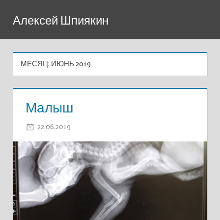
Перейти
Алексей Шпиякин
к
содержимому
МЕСЯЦ:
ИЮНЬ 2019
Малыш
22.06.2019
ADMIN