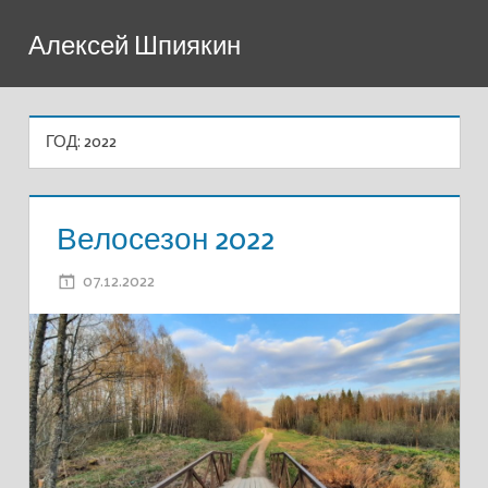
Перейти
Алексей Шпиякин
к
содержимому
ГОД:
2022
Велосезон 2022
07.12.2022
ADMIN