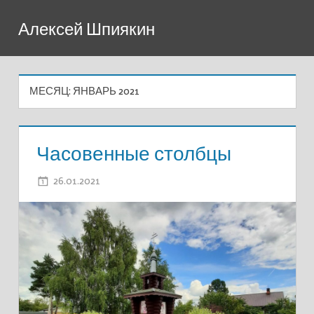
Перейти
Алексей Шпиякин
к
содержимому
МЕСЯЦ:
ЯНВАРЬ 2021
Часовенные столбцы
26.01.2021
ADMIN