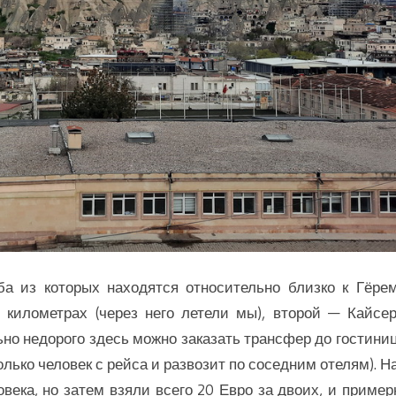
ба из которых находятся относительно близко к Гёрем
километрах (через него летели мы), второй — Кайсер
ьно недорого здесь можно заказать трансфер до гостини
олько человек с рейса и развозит по соседним отелям). Н
века, но затем взяли всего 20 Евро за двоих, и пример