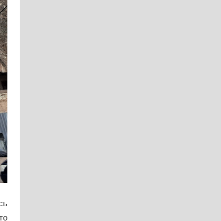
сь
то