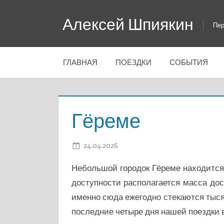
Перейти
Алексей Шпиякин
к
Пер
содержимому
ГЛАВНАЯ
ПОЕЗДКИ
СОБЫТИЯ
Гёреме
24.04.2026
ADMIN
Небольшой городок Гёреме находится 
доступности располагается масса до
именно сюда ежегодно стекаются тыся
последние четыре дня нашей поездки 