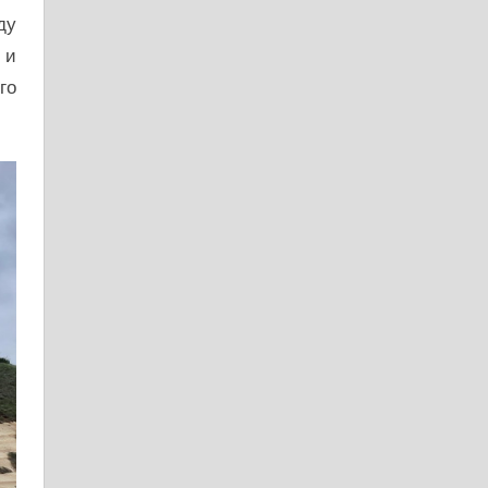
ду
 и
го